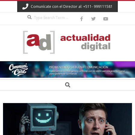
Skip
Comunícate con el Director al: +511- 999111581
to
Search
content
ACTUALIDAD
DIGITAL
Secondary
Search
Navigation
Menu