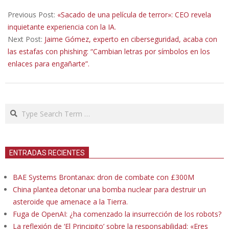
2026-
02-
Previous Post:
«Sacado de una película de terror»: CEO revela
05
inquietante experiencia con la IA.
Next Post:
Jaime Gómez, experto en ciberseguridad, acaba con
las estafas con phishing: “Cambian letras por símbolos en los
enlaces para engañarte”.
Search
ENTRADAS RECIENTES
BAE Systems Brontanax: dron de combate con £300M
China plantea detonar una bomba nuclear para destruir un
asteroide que amenace a la Tierra.
Fuga de OpenAI: ¿ha comenzado la insurrección de los robots?
La reflexión de ‘El Principito’ sobre la responsabilidad: «Eres