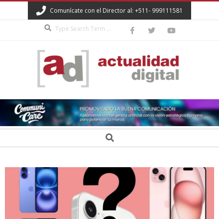
Skip
Comunícate con el Director al: +511- 999111581
to
Search
content
ACTUALIDAD
DIGITAL
Secondary
Search
Navigation
Menu