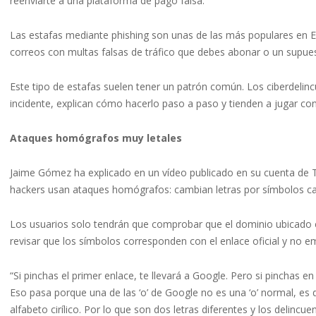
reenviarte a una plataforma de pago falsa.
Las estafas mediante phishing son unas de las más populares en 
correos con multas falsas de tráfico que debes abonar o un supues
Este tipo de estafas suelen tener un patrón común. Los ciberdelin
incidente, explican cómo hacerlo paso a paso y tienden a jugar con 
Ataques homógrafos muy letales
Jaime Gómez ha explicado en un vídeo publicado en su cuenta de T
hackers usan ataques homógrafos: cambian letras por símbolos cas
Los usuarios solo tendrán que comprobar que el dominio ubicado en 
revisar que los símbolos corresponden con el enlace oficial y no e
“Si pinchas el primer enlace, te llevará a Google. Pero si pinchas e
Eso pasa porque una de las ‘o’ de Google no es una ‘o’ normal, es dec
alfabeto cirílico. Por lo que son dos letras diferentes y los delincu