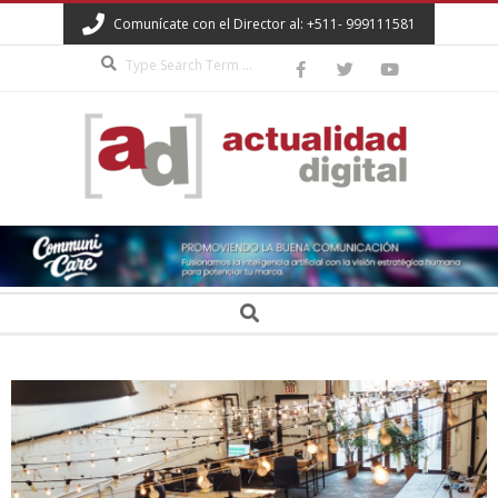
Skip
Comunícate con el Director al: +511- 999111581
to
Search
content
ACTUALIDAD
DIGITAL
Secondary
Search
Navigation
Menu