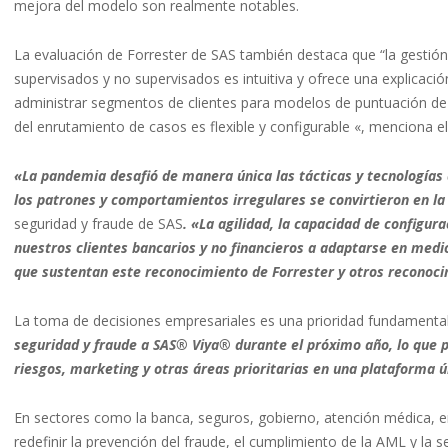
mejora del modelo son realmente notables.
La evaluación de Forrester de SAS también destaca que “la gestió
supervisados y no supervisados es intuitiva y ofrece una explicaci
administrar segmentos de clientes para modelos de puntuación de ri
del enrutamiento de casos es flexible y configurable «, menciona el
«La pandemia desafió de manera única las tácticas y tecnologías
los patrones y comportamientos irregulares se convirtieron en l
seguridad y fraude de SAS
. «La agilidad, la capacidad de configur
nuestros clientes bancarios y no financieros a adaptarse en medio d
que sustentan este reconocimiento de Forrester y otros reconoci
La toma de decisiones empresariales es una prioridad fundamenta
seguridad y fraude a SAS® Viya® durante el próximo año, lo que p
riesgos, marketing y otras áreas prioritarias en una plataforma ú
En sectores como la banca, seguros, gobierno, atención médica, e
redefinir la prevención del fraude, el cumplimiento de la AML y la s