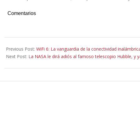
Comentarios
2021-
09-
Previous Post:
WiFi 6: La vanguardia de la conectividad inalámbric
01
Next Post:
La NASA le dirá adiós al famoso telescopio Hubble, y y