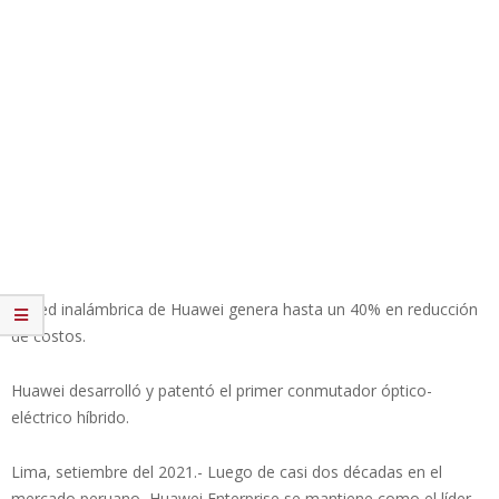
La red inalámbrica de Huawei genera hasta un 40% en reducción
de costos.
Huawei desarrolló y patentó el primer conmutador óptico-
eléctrico híbrido.
Lima, setiembre del 2021.- Luego de casi dos décadas en el
mercado peruano, Huawei Enterprise se mantiene como el líder