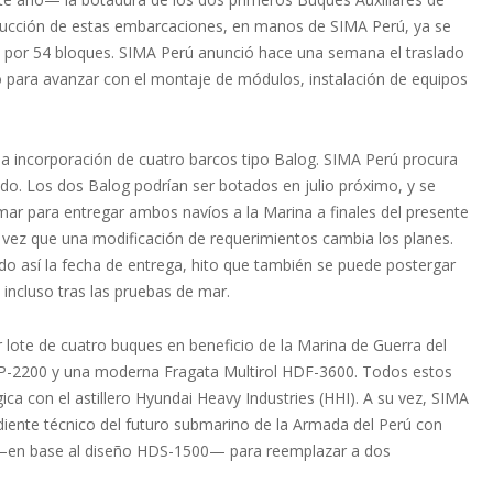
trucción de estas embarcaciones, en manos de SIMA Perú, ya se
por 54 bloques. SIMA Perú anunció hace una semana el traslado
 para avanzar con el montaje de módulos, instalación de equipos
la incorporación de cuatro barcos tipo Balog. SIMA Perú procura
ado. Los dos Balog podrían ser botados en julio próximo, y se
mar para entregar ambos navíos a la Marina a finales del presente
 vez que una modificación de requerimientos cambia los planes.
do así la fecha de entrega, hito que también se puede postergar
 incluso tras las pruebas de mar.
 lote de cuatro buques en beneficio de la Marina de Guerra del
P-2200 y una moderna Fragata Multirol HDF-3600. Todos estos
ca con el astillero Hyundai Heavy Industries (HHI). A su vez, SIMA
diente técnico del futuro submarino de la Armada del Perú con
s —en base al diseño HDS-1500— para reemplazar a dos