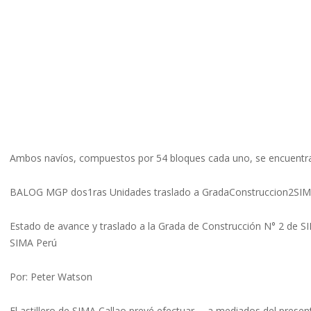
Ambos navíos, compuestos por 54 bloques cada uno, se encuentra
BALOG MGP dos1ras Unidades traslado a GradaConstruccion2SIM
Estado de avance y traslado a la Grada de Construcción N° 2 de SI
SIMA Perú
Por: Peter Watson
El astillero de SIMA Callao prevé efectuar —a mediados del prese