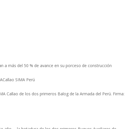
n a más del 50 % de avance en su porceso de construcción
ACallao SIMA Perú
MA Callao de los dos primeros Balog de la Armada del Perú. Firma:
nte año— la botadura de los dos primeros Buques Auxiliares de