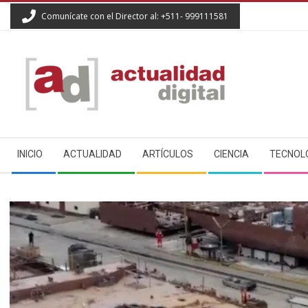
Skip
Comunícate con el Director al: +511- 999111581
to
content
ACTUALIDAD
Secondary
DIGITAL
INICIO
ACTUALIDAD
ARTÍCULOS
CIENCIA
TECNOL
Navigation
Menu