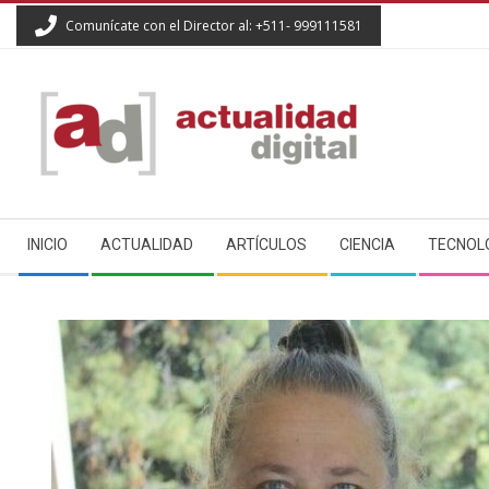
Skip
Comunícate con el Director al: +511- 999111581
to
content
ACTUALIDAD
Secondary
DIGITAL
INICIO
ACTUALIDAD
ARTÍCULOS
CIENCIA
TECNOL
Navigation
Menu