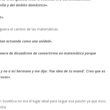
milia y del ámbito doméstico».
e».
iguiera el camino de las matemáticas.
ban actuando como una unidad».
anera de disuadirme de convertirme en matemática porque
y no a mi hermano y me dijo: ‘Fue idea de tu mamá’. Creo que es
cosas».
ión Soviética no era el lugar ideal para seguir esa pasión ya que esos
sta.