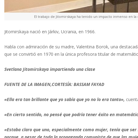
El trabajo de Jitomirskaya ha tenido un impacto inmenso en l
Jitomirskaya nació en Járkiv, Ucrania, en 1966.
Habla con admiración de su madre, Valentina Borok, una destacada
que se convirtió en 1970 en la única profesora titular de matemáti
Svetlana Jitomirskaya impartiendo una clase
FUENTE DE LA IMAGEN,CORTESÍA: BASSAM FAYAD
«Ella era tan brillante que yo sabía que yo no lo era tanto»,
cuent
«En cierto sentido, no pensé que podría tener éxito en matemáti
«Estaba claro que uno, especialmente como mujer, tenía que ser 
porque, a pesar de toda la propaganda comunista de que las muj