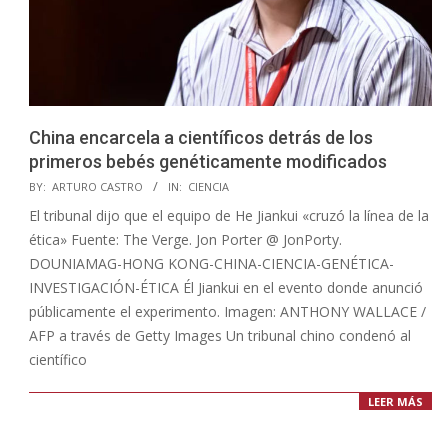
China encarcela a científicos detrás de los
primeros bebés genéticamente modificados
2020-
BY:
ARTURO CASTRO
IN:
CIENCIA
01-
El tribunal dijo que el equipo de He Jiankui «cruzó la línea de la
02
ética» Fuente: The Verge. Jon Porter @ JonPorty.
DOUNIAMAG-HONG KONG-CHINA-CIENCIA-GENÉTICA-
INVESTIGACIÓN-ÉTICA Él Jiankui en el evento donde anunció
públicamente el experimento. Imagen: ANTHONY WALLACE /
AFP a través de Getty Images Un tribunal chino condenó al
científico
LEER MÁS