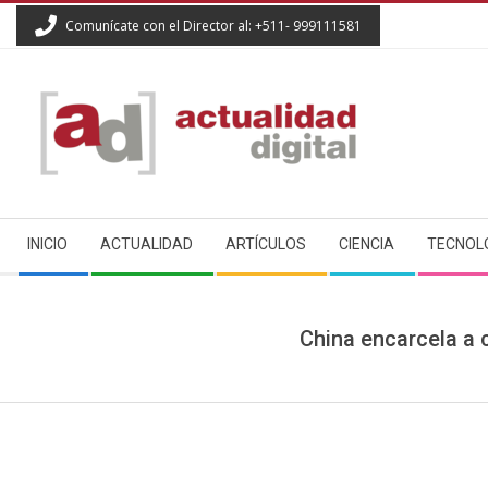
Skip
Comunícate con el Director al: +511- 999111581
to
content
ACTUALIDAD
Secondary
DIGITAL
INICIO
ACTUALIDAD
ARTÍCULOS
CIENCIA
TECNOL
Navigation
Menu
China encarcela a 