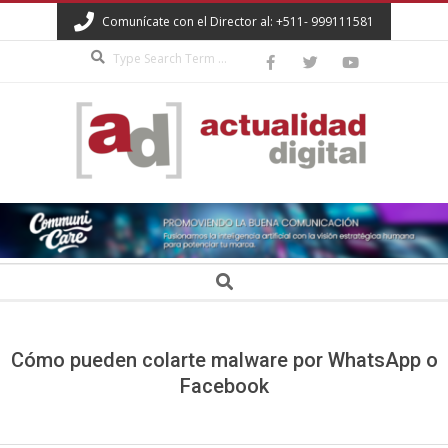
Skip
Comunícate con el Director al: +511- 999111581
to
Search
content
ACTUALIDAD
DIGITAL
Secondary
Search
Navigation
Menu
Cómo pueden colarte malware por WhatsApp o
Facebook