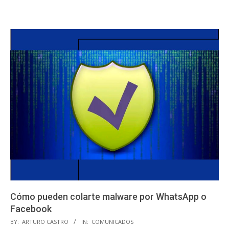
Cómo pueden colarte malware por WhatsApp o
Facebook
2020-
BY:
ARTURO CASTRO
IN:
COMUNICADOS