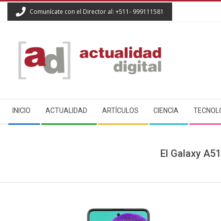
Skip
Comunícate con el Director al: +511- 999111581
to
content
ACTUALIDAD
Secondary
DIGITAL
INICIO
ACTUALIDAD
ARTÍCULOS
CIENCIA
TECNOL
Navigation
Menu
El Galaxy A5