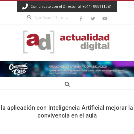
Skip
Comunícate con el Director al: +511- 999111581
to
Search
content
ACTUALIDAD
DIGITAL
Secondary
Search
Navigation
Menu
la aplicación con Inteligencia Artificial mejorar la
convivencia en el aula