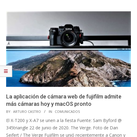
La aplicación de cámara web de fujifilm admite
más cámaras hoy y macOS pronto
2020-
BY:
ARTURO CASTRO
IN:
COMUNICADOS
06-
El X-T200 y X-A7 se unen a la fiesta Fuente: Sam Byford @
22
345triangle 22 de junio de 2020. The Verge. Foto de Dan
Seifert / The Verge Fujifilm se unió recientemente a Canon y