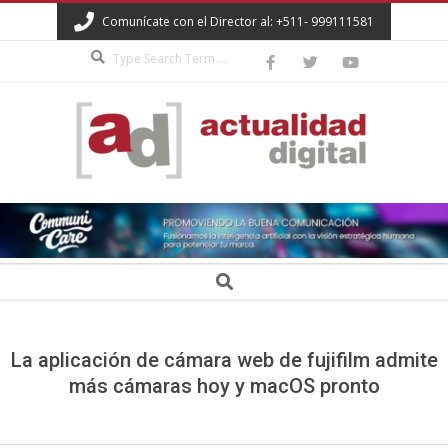
Skip
Comunícate con el Director al: +511- 999111581
to
Search
content
ACTUALIDAD
DIGITAL
Secondary
Search
Navigation
Menu
La aplicación de cámara web de fujifilm admite
más cámaras hoy y macOS pronto