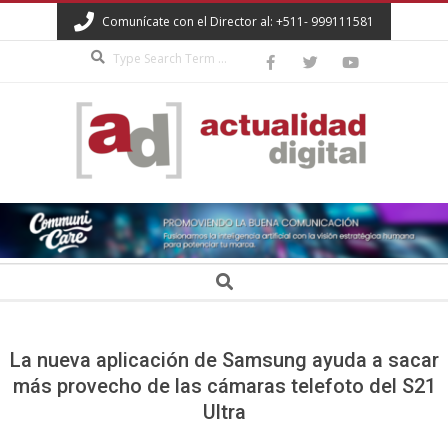
Skip
Comunícate con el Director al: +511- 999111581
to
Search
content
ACTUALIDAD
DIGITAL
Secondary
Search
Navigation
Menu
La nueva aplicación de Samsung ayuda a sacar
más provecho de las cámaras telefoto del S21
Ultra