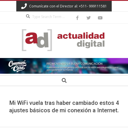
Skip
Comunícate con el Director al: +511- 999111581
to
Search
content
ACTUALIDAD
DIGITAL
Secondary
Search
Navigation
Menu
Mi WiFi vuela tras haber cambiado estos 4
ajustes básicos de mi conexión a Internet.