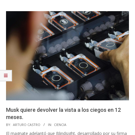
Musk quiere devolver la vista a los ciegos en 12
meses.
2025-
BY:
ARTURO CASTRO
IN:
CIENCIA
05-
El magnate adelantó que Blindsight, desarrollado por su firma