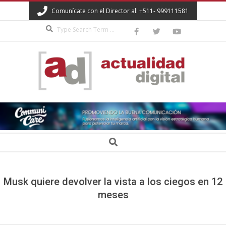
Skip
Comunícate con el Director al: +511- 999111581
to
Search
content
ACTUALIDAD
DIGITAL
Secondary
Search
Navigation
Menu
Musk quiere devolver la vista a los ciegos en 12
meses