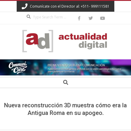
Skip
Comunícate con el Director al: +511- 999111581
to
Search
content
ACTUALIDAD
DIGITAL
Secondary
Search
Navigation
Menu
Nueva reconstrucción 3D muestra cómo era la
Antigua Roma en su apogeo.