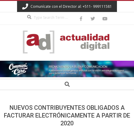
Skip
Comunícate con el Director al: +511- 999111581
to
Search
content
ACTUALIDAD
DIGITAL
Secondary
Search
Navigation
Menu
NUEVOS CONTRIBUYENTES OBLIGADOS A
FACTURAR ELECTRÓNICAMENTE A PARTIR DE
2020