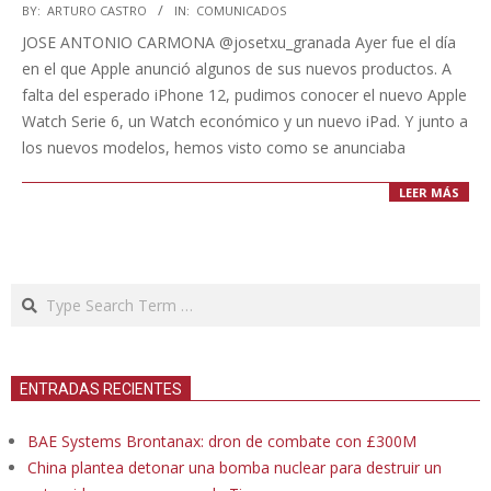
2020-
BY:
ARTURO CASTRO
IN:
COMUNICADOS
09-
JOSE ANTONIO CARMONA @josetxu_granada Ayer fue el día
17
en el que Apple anunció algunos de sus nuevos productos. A
falta del esperado iPhone 12, pudimos conocer el nuevo Apple
Watch Serie 6, un Watch económico y un nuevo iPad. Y junto a
los nuevos modelos, hemos visto como se anunciaba
LEER MÁS
Search
ENTRADAS RECIENTES
BAE Systems Brontanax: dron de combate con £300M
China plantea detonar una bomba nuclear para destruir un