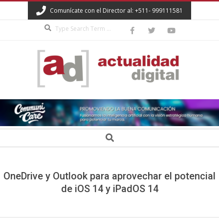
Skip
Comunícate con el Director al: +511- 999111581
to
Search
content
ACTUALIDAD
DIGITAL
Secondary
Search
Navigation
Menu
OneDrive y Outlook para aprovechar el potencial
de iOS 14 y iPadOS 14