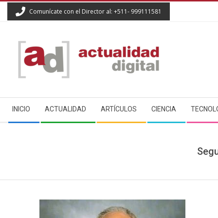
Skip
Comunícate con el Director al: +511- 999111581
to
content
ACTUALIDAD
Secondary
DIGITAL
INICIO
ACTUALIDAD
ARTÍCULOS
CIENCIA
TECNOL
Navigation
Menu
Segu