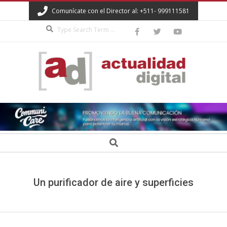
Skip
Comunícate con el Director al: +511- 999111581
to
Search
content
ACTUALIDAD
DIGITAL
Secondary
Search
Navigation
Menu
Un purificador de aire y superficies