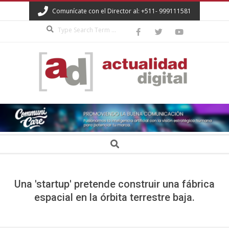
Skip
Comunícate con el Director al: +511- 999111581
to
Search
content
ACTUALIDAD
DIGITAL
Secondary
Search
Navigation
Menu
Una 'startup' pretende construir una fábrica
espacial en la órbita terrestre baja.