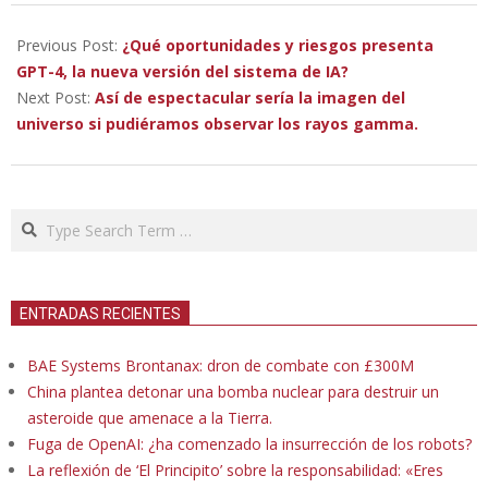
2023-
03-
Previous Post:
¿Qué oportunidades y riesgos presenta
21
GPT-4, la nueva versión del sistema de IA?
Next Post:
Así de espectacular sería la imagen del
universo si pudiéramos observar los rayos gamma.
Search
ENTRADAS RECIENTES
BAE Systems Brontanax: dron de combate con £300M
China plantea detonar una bomba nuclear para destruir un
asteroide que amenace a la Tierra.
Fuga de OpenAI: ¿ha comenzado la insurrección de los robots?
La reflexión de ‘El Principito’ sobre la responsabilidad: «Eres