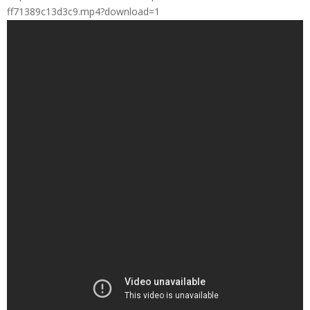
ff71389c13d3c9.mp4?download=1