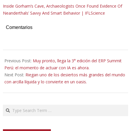
Inside Gorham’s Cave, Archaeologists Once Found Evidence Of
Neanderthals’ Savvy And Smart Behavior | IFLScience
Comentarios
2026-
01-
Previous Post:
Muy pronto, llega la 3° edición del ERP Summit
26
Perú: el momento de actuar con IA es ahora.
Next Post:
Riegan uno de los desiertos más grandes del mundo
con arcilla líquida y lo convierte en un oasis.
Search