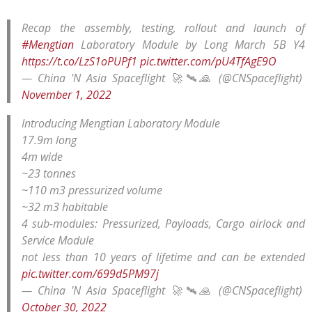
Recap the assembly, testing, rollout and launch of
#Mengtian
Laboratory Module by Long March 5B Y4
https://t.co/LzS1oPUPf1
pic.twitter.com/pU4TfAgE9O
— China 'N Asia Spaceflight 🚀🛰️🙏 (@CNSpaceflight)
November 1, 2022
Introducing Mengtian Laboratory Module
17.9m long
4m wide
~23 tonnes
~110 m3 pressurized volume
~32 m3 habitable
4 sub-modules: Pressurized, Payloads, Cargo airlock and
Service Module
not less than 10 years of lifetime and can be extended
pic.twitter.com/699d5PM97j
— China 'N Asia Spaceflight 🚀🛰️🙏 (@CNSpaceflight)
October 30, 2022