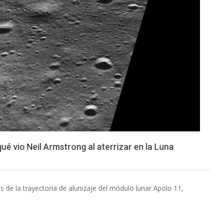
 vio Neil Armstrong al aterrizar en la Luna
 de la trayectoria de alunizaje del módulo lunar Apolo 11,