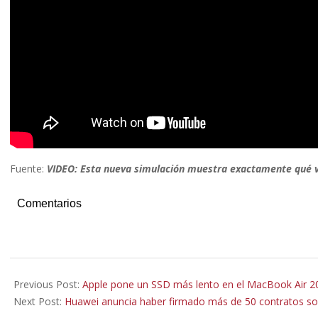
Fuente:
VIDEO: Esta nueva simulación muestra exactamente qué vi
Comentarios
2019-
07-
Previous Post:
Apple pone un SSD más lento en el MacBook Air 20
18
Next Post:
Huawei anuncia haber firmado más de 50 contratos sob