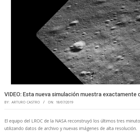
VIDEO: Esta nueva simulación muestra exactamente qué
BY:
ARTURO CASTRO
ON:
18/07/2019
El equipo del LROC de la NASA reconstruyó los últimos tres minutos
utilizando datos de archivo y nuevas imágenes de alta resolución.