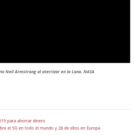
o Neil Armstrong al aterrizar en la Luna. NASA
19 para ahorrar dinero
re el 5G en todo el mundo y 28 de ellos en Europa