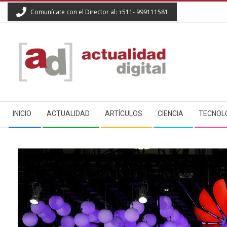
Skip
Comunícate con el Director al: +511- 999111581
to
content
ACTUALIDAD
Secondary
DIGITAL
INICIO
ACTUALIDAD
ARTÍCULOS
CIENCIA
TECNOL
Navigation
Menu