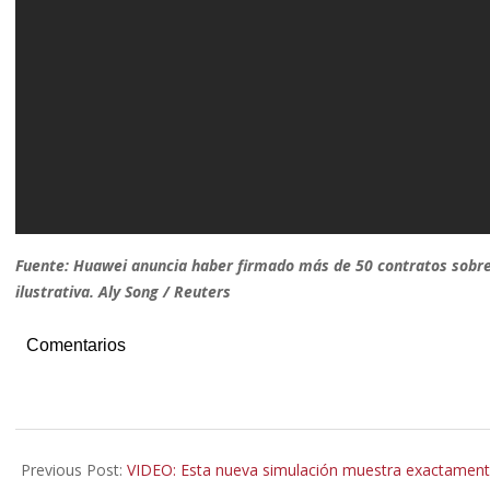
Fuente: Huawei anuncia haber firmado más de 50 contratos sobre 
ilustrativa. Aly Song / Reuters
Comentarios
2019-
07-
Previous Post:
VIDEO: Esta nueva simulación muestra exactamente 