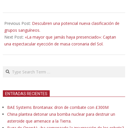
2022-
10-
Previous Post:
Descubren una potencial nueva clasificación de
09
grupos sanguíneos.
Next Post:
«La mayor que jamás haya presenciado»: Сaptan
una espectacular eyección de masa coronaria del Sol.
Search
ENTRADAS RECIENTES
BAE Systems Brontanax: dron de combate con £300M
China plantea detonar una bomba nuclear para destruir un
asteroide que amenace a la Tierra.
Fuga de OpenAI: ¿ha comenzado la insurrección de los robots?