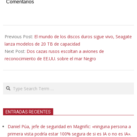
Comentarios
2021-
12-
Previous Post:
El mundo de los discos duros sigue vivo, Seagate
03
lanza modelos de 20 TB de capacidad
Next Post:
Dos cazas rusos escoltan a aviones de
reconocimiento de EE.UU. sobre el mar Negro
Search
ENTRADAS RECIENTES
Daniel Púa, jefe de seguridad en Magnific: «ninguna persona a
primera vista podría estar 100% segura de si es IA o no es IA».