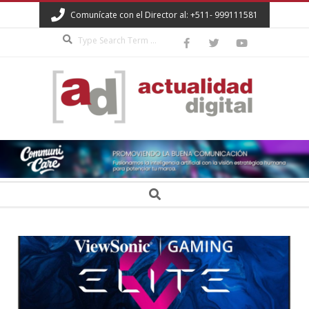
Skip
Comunícate con el Director al: +511- 999111581
to
Search
content
ACTUALIDAD
DIGITAL
Secondary
Search
Navigation
Menu