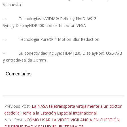
respuesta
– Tecnologías NVIDIA® Reflex y NVIDIA® G-
Sync y DisplayHDR400 con certificación VESA
– Tecnología PureXP™ Motion Blur Reduction
– Su conectividad incluye: HDMI 2.0, DisplayPort, USB-A/B
y entrada-salida 3.5mm
Comentarios
2022-
04-
Previous Post:
La NASA teletransporta virtualmente a un doctor
21
desde la Tierra a la Estación Espacial Internacional
Next Post:
¿CÓMO USAR LA VIDEO VIGILANCIA EN CUESTIÓN
DE SEGURIDAD Y SALUD EN EL TRABAJO?