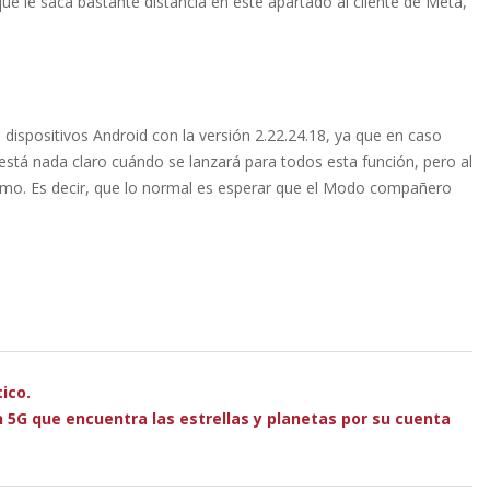
e le saca bastante distancia en este apartado al cliente de Meta,
ispositivos Android con la versión 2.22.24.18, ya que en caso
 está nada claro cuándo se lanzará para todos esta función, pero al
mo. Es decir, que lo normal es esperar que el Modo compañero
ico.
n 5G que encuentra las estrellas y planetas por su cuenta