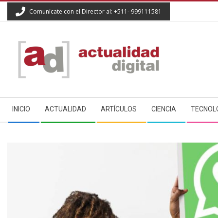
Skip
Comunícate con el Director al: +511- 999111581
to
content
ACTUALIDAD
Secondary
DIGITAL
INICIO
ACTUALIDAD
ARTÍCULOS
CIENCIA
TECNOL
Navigation
Menu