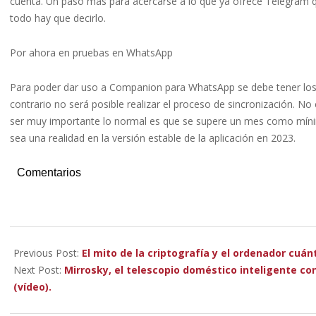
cuenta. Un paso más para acercarse a lo que ya ofrece Telegram qu
todo hay que decirlo.
Por ahora en pruebas en WhatsApp
Para poder dar uso a Companion para WhatsApp se debe tener los d
contrario no será posible realizar el proceso de sincronización. No
ser muy importante lo normal es que se supere un mes como míni
sea una realidad en la versión estable de la aplicación en 2023.
Comentarios
2022-
11-
Previous Post:
El mito de la criptografía y el ordenador cuánt
16
Next Post:
Mirrosky, el telescopio doméstico inteligente co
(vídeo).