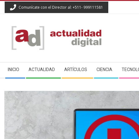
Skip
Comunícate con el Director al: +511- 999111581
to
content
ACTUALIDAD
Secondary
DIGITAL
INICIO
ACTUALIDAD
ARTÍCULOS
CIENCIA
TECNOL
Navigation
Menu