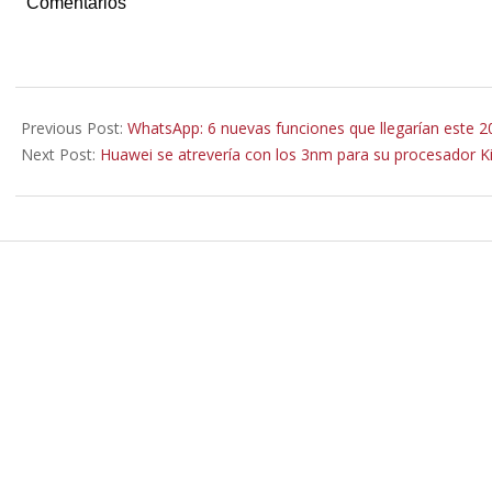
Comentarios
2021-
01-
Previous Post:
WhatsApp: 6 nuevas funciones que llegarían este 2
03
Next Post:
Huawei se atrevería con los 3nm para su procesador Ki