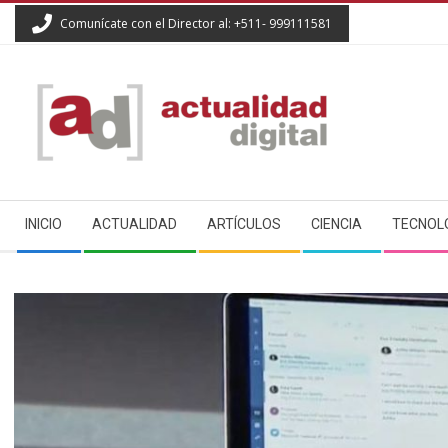
Skip
Comunícate con el Director al: +511- 999111581
to
content
ACTUALIDAD
Secondary
DIGITAL
INICIO
ACTUALIDAD
ARTÍCULOS
CIENCIA
TECNOL
Navigation
Menu