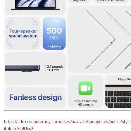
https://cdn.computerhoy.com/sites/navi.axelspringer.es/public/s
itok=mXc4Ucq8