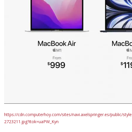
https://cdn.computerhoy.com/sites/navi.axelspringer.es/public/s
2723211.jpg?itok=uaPW_Kyn