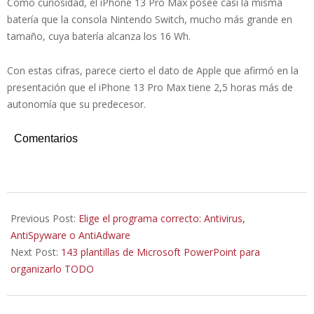
Como curiosidad, el iPhone 13 Pro Max posee casi la misma
batería que la consola Nintendo Switch, mucho más grande en
tamaño, cuya batería alcanza los 16 Wh.
Con estas cifras, parece cierto el dato de Apple que afirmó en la
presentación que el iPhone 13 Pro Max tiene 2,5 horas más de
autonomía que su predecesor.
Comentarios
2021-
09-
Previous Post:
Elige el programa correcto: Antivirus,
18
AntiSpyware o AntiAdware
Next Post:
143 plantillas de Microsoft PowerPoint para
organizarlo TODO