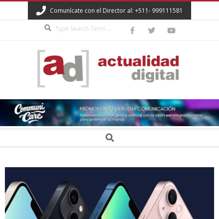
Skip
Comunícate con el Director al: +511- 999111581
to
Search
content
ACTUALIDAD
DIGITAL
Secondary
Search
Navigation
Menu