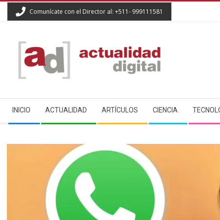
Skip
Comunícate con el Director al: +511- 999111581
to
content
ACTUALIDAD
Secondary
DIGITAL
INICIO
ACTUALIDAD
ARTÍCULOS
CIENCIA
TECNOL
Navigation
Menu