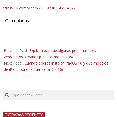
https://vk.com/video-210982902_456243729
Comentarios
2022-
10-
Previous Post:
Explican por qué algunas personas son,
19
verdaderos «imanes para los mosquitos».
Next Post:
¿Cuándo podrás instalar iPadOS 16 y qué modelos
de iPad podrán actualizar a iOS 16?
Search
ENTRADAS RECIENTES