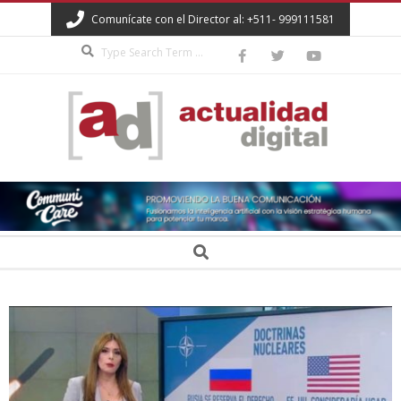
Skip
Comunícate con el Director al: +511- 999111581
to
Search
content
ACTUALIDAD
DIGITAL
Secondary
Search
Navigation
Menu