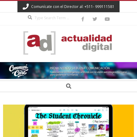
Skip
Comunícate con el Director al: +511- 999111581
to
Search
content
ACTUALIDAD
DIGITAL
Secondary
Search
Navigation
Menu