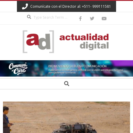
Skip
Comunícate con el Director al: +511- 999111581
to
Search
content
ACTUALIDAD
DIGITAL
Secondary
Search
Navigation
Menu