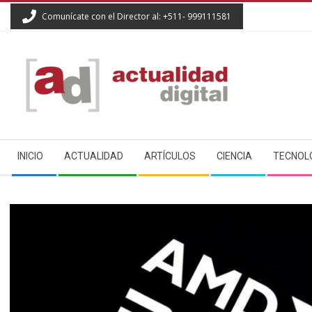
Skip
Comunícate con el Director al: +511- 999111581
to
content
ACTUALIDAD
Secondary
DIGITAL
INICIO
ACTUALIDAD
ARTÍCULOS
CIENCIA
TECNOL
Navigation
Menu