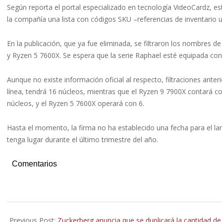
Según reporta el portal especializado en tecnología VideoCardz, este
la compañía una lista con códigos SKU –referencias de inventario 
En la publicación, que ya fue eliminada, se filtraron los nombres
y Ryzen 5 7600X. Se espera que la serie Raphael esté equipada con
Aunque no existe información oficial al respecto, filtraciones ante
línea, tendrá 16 núcleos, mientras que el Ryzen 9 7900X contará c
núcleos, y el Ryzen 5 7600X operará con 6.
Hasta el momento, la firma no ha establecido una fecha para el la
tenga lugar durante el último trimestre del año.
Comentarios
2022-
07-
Previous Post:
Zuckerberg anuncia que se duplicará la cantidad 