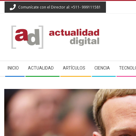
Skip
Comunícate con el Director al: +511- 999111581
to
content
ACTUALIDAD
Secondary
DIGITAL
INICIO
ACTUALIDAD
ARTÍCULOS
CIENCIA
TECNOL
Navigation
Menu