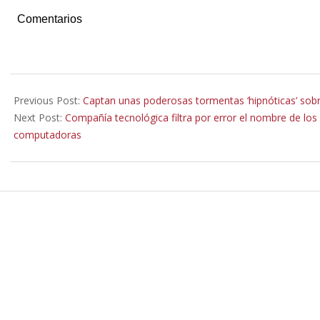
Comentarios
2022-
07-
Previous Post:
Captan unas poderosas tormentas ‘hipnóticas’ sobre
30
Next Post:
Compañía tecnológica filtra por error el nombre de lo
computadoras