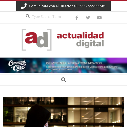
Skip
Comunícate con el Director al: +511- 999111581
to
Search
content
ACTUALIDAD
DIGITAL
Secondary
Search
Navigation
Menu