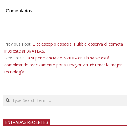
Comentarios
2025-
08-
Previous Post:
El telescopio espacial Hubble observa el cometa
11
interestelar 3I/ATLAS.
Next Post:
La supervivencia de NVIDIA en China se está
complicando precisamente por su mayor virtud: tener la mejor
tecnología.
Search
ENTRADAS RECIENTES