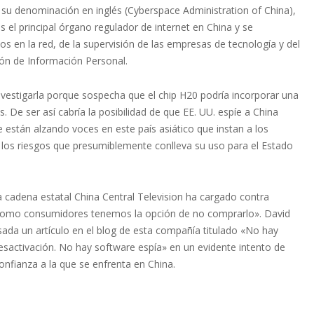
su denominación en inglés (Cyberspace Administration of China),
 el principal órgano regulador de internet en China y se
dos en la red, de la supervisión de las empresas de tecnología y del
ión de Información Personal.
nvestigarla porque sospecha que el chip H20 podría incorporar una
os. De ser así cabría la posibilidad de que EE. UU. espíe a China
e están alzando voces en este país asiático que instan a los
 los riesgos que presumiblemente conlleva su uso para el Estado
 cadena estatal China Central Television ha cargado contra
o como consumidores tenemos la opción de no comprarlo». David
asada un artículo en el blog de esta compañía titulado «No hay
esactivación. No hay software espía» en un evidente intento de
onfianza a la que se enfrenta en China.