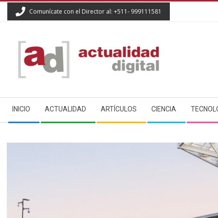
Skip
Comunícate con el Director al: +511- 999111581
to
content
ACTUALIDAD
Secondary
DIGITAL
INICIO
ACTUALIDAD
ARTÍCULOS
CIENCIA
TECNOL
Navigation
Menu