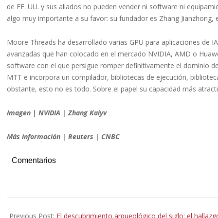
de EE. UU. y sus aliados no pueden vender ni software ni equipam
algo muy importante a su favor: su fundador es Zhang Jianzhong, ex
Moore Threads ha desarrollado varias GPU para aplicaciones de IA q
avanzadas que han colocado en el mercado NVIDIA, AMD o Huawei
software con el que persigue romper definitivamente el dominio 
MTT e incorpora un compilador, bibliotecas de ejecución, bibliote
obstante, esto no es todo. Sobre el papel su capacidad más atracti
Imagen | NVIDIA | Zhang Kaiyv
Más información | Reuters | CNBC
Comentarios
2025-
08-
Previous Post:
El descubrimiento arqueológico del siglo: el hallazgo