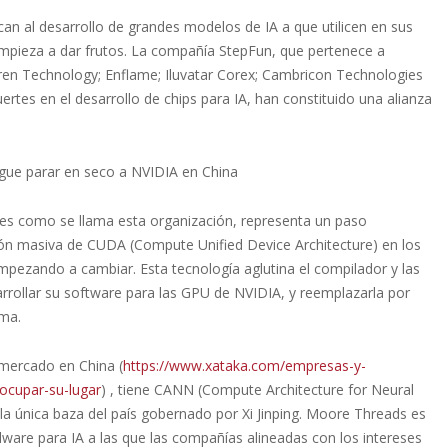
an al desarrollo de grandes modelos de IA a que utilicen en sus
empieza a dar frutos. La compañía StepFun, que pertenece a
Biren Technology; Enflame; Iluvatar Corex; Cambricon Technologies
tes en el desarrollo de chips para IA, han constituido una alianza
igue parar en seco a NVIDIA en China
 es como se llama esta organización, representa un paso
ción masiva de CUDA (Compute Unified Device Architecture) en los
pezando a cambiar. Esta tecnología aglutina el compilador y las
arrollar su software para las GPU de NVIDIA, y reemplazarla por
ema.
 mercado en China (
https://www.xataka.com/empresas-y-
ocupar-su-lugar
) , tiene CANN (Compute Architecture for Neural
la única baza del país gobernado por Xi Jinping. Moore Threads es
ware para IA a las que las compañías alineadas con los intereses