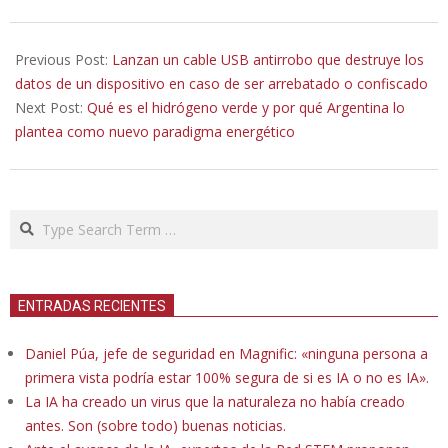
2021-
12-
Previous Post:
Lanzan un cable USB antirrobo que destruye los
19
datos de un dispositivo en caso de ser arrebatado o confiscado
Next Post:
Qué es el hidrógeno verde y por qué Argentina lo
plantea como nuevo paradigma energético
Search
ENTRADAS RECIENTES
Daniel Púa, jefe de seguridad en Magnific: «ninguna persona a
primera vista podría estar 100% segura de si es IA o no es IA».
La IA ha creado un virus que la naturaleza no había creado
antes. Son (sobre todo) buenas noticias.