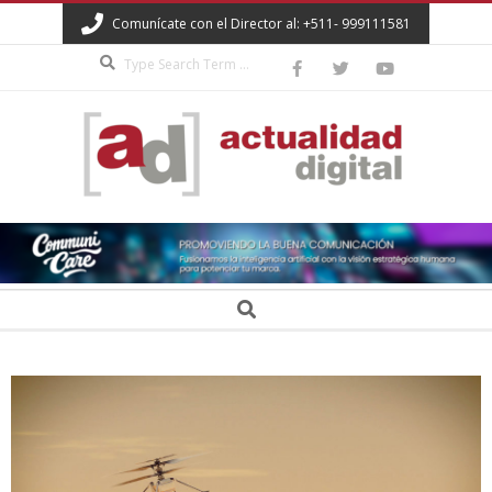
Skip
Comunícate con el Director al: +511- 999111581
to
Search
content
ACTUALIDAD
DIGITAL
Secondary
Search
Navigation
Menu