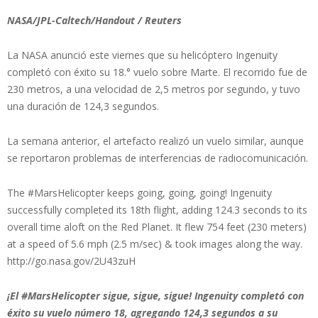
NASA/JPL-Caltech/Handout / Reuters
La NASA anunció este viernes que su helicóptero Ingenuity
completó con éxito su 18.° vuelo sobre Marte. El recorrido fue de
230 metros, a una velocidad de 2,5 metros por segundo, y tuvo
una duración de 124,3 segundos.
La semana anterior, el artefacto realizó un vuelo similar, aunque
se reportaron problemas de interferencias de radiocomunicación.
The #MarsHelicopter keeps going, going, going! Ingenuity
successfully completed its 18th flight, adding 124.3 seconds to its
overall time aloft on the Red Planet. It flew 754 feet (230 meters)
at a speed of 5.6 mph (2.5 m/sec) & took images along the way.
http://go.nasa.gov/2U43zuH
¡El #MarsHelicopter sigue, sigue, sigue! Ingenuity completó con
éxito su vuelo número 18, agregando 124,3 segundos a su