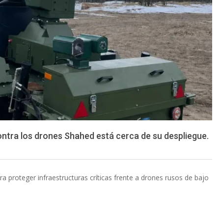
ontra los drones Shahed está cerca de su despliegue.
a proteger infraestructuras críticas frente a drones rusos de bajo