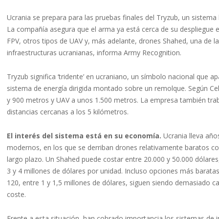
Ucrania se prepara para las pruebas finales del Tryzub, un sistema
La compañía asegura que el arma ya está cerca de su despliegue en
FPV, otros tipos de UAV y, más adelante, drones Shahed, una de la
infraestructuras ucranianas, informa Army Recognition.
Tryzub significa ‘tridente’ en ucraniano, un símbolo nacional que a
sistema de energía dirigida montado sobre un remolque. Según Cele
y 900 metros y UAV a unos 1.500 metros. La empresa también traba
distancias cercanas a los 5 kilómetros.
El interés del sistema está en su economía.
Ucrania lleva año
modernos, en los que se derriban drones relativamente baratos co
largo plazo. Un Shahed puede costar entre 20.000 y 50.000 dólares
3 y 4 millones de dólares por unidad. Incluso opciones más bara
120, entre 1 y 1,5 millones de dólares, siguen siendo demasiado 
coste.
Frente a esta situación, han cobrado importancia los sistemas de 