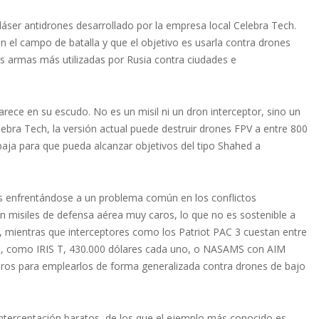
 láser antidrones desarrollado por la empresa local Celebra Tech.
 el campo de batalla y que el objetivo es usarla contra drones
s armas más utilizadas por Rusia contra ciudades e
parece en su escudo. No es un misil ni un dron interceptor, sino un
bra Tech, la versión actual puede destruir drones FPV a entre 800
ja para que pueda alcanzar objetivos del tipo Shahed a
s enfrentándose a un problema común en los conflictos
n misiles de defensa aérea muy caros, lo que no es sostenible a
, mientras que interceptores como los Patriot PAC 3 cuestan entre
tas, como IRIS T, 430.000 dólares cada uno, o NASAMS con AIM
caros para emplearlos de forma generalizada contra drones de bajo
interceptación baratos, de los que el ejemplo más conocido es