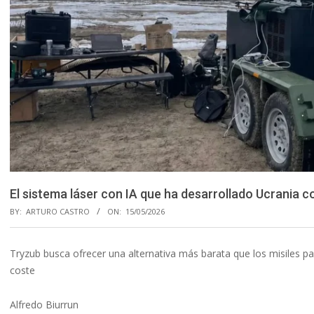
El sistema láser con IA que ha desarrollado Ucrania c
BY:
ARTURO CASTRO
ON:
15/05/2026
Tryzub busca ofrecer una alternativa más barata que los misiles par
coste
Alfredo Biurrun