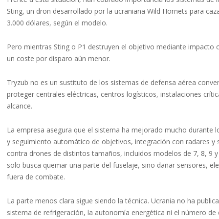
Sting, un dron desarrollado por la ucraniana Wild Hornets para caz
3.000 dólares, según el modelo.
Pero mientras Sting o P1 destruyen el objetivo mediante impacto o e
un coste por disparo aún menor.
Tryzub no es un sustituto de los sistemas de defensa aérea conven
proteger centrales eléctricas, centros logísticos, instalaciones crí
alcance.
La empresa asegura que el sistema ha mejorado mucho durante los
y seguimiento automático de objetivos, integración con radares y s
contra drones de distintos tamaños, incluidos modelos de 7, 8, 9 y
solo busca quemar una parte del fuselaje, sino dañar sensores, el
fuera de combate.
La parte menos clara sigue siendo la técnica. Ucrania no ha publicad
sistema de refrigeración, la autonomía energética ni el número de 