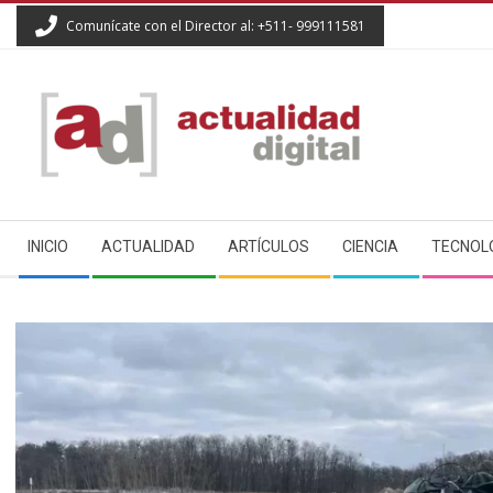
Skip
Comunícate con el Director al: +511- 999111581
to
content
ACTUALIDAD
Secondary
DIGITAL
INICIO
ACTUALIDAD
ARTÍCULOS
CIENCIA
TECNOL
Navigation
Menu