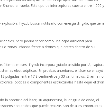
ar Shahed en vuelo. Este tipo de interceptores cuesta entre 1.000 y
xplosión, Tryzub busca inutilizarlo con energía dirigida, que tiene
cionales, pero podría servir como una capa adicional para
ticas o zonas urbanas frente a drones que entren dentro de su
 últimos meses. Tryzub incorpora guiado asistido por IA, captura
istemas electroópticos. En pruebas anteriores, el láser se ensayó
 13 pulgadas, entre 17,8 centímetros y 33 centímetros. El arma no
ectrónica, ópticas o componentes estructurales hasta dejar el dron
o la potencia del láser, su arquitectura, la longitud de onda, el
disparos sostenidos que puede realizar. Son detalles importantes