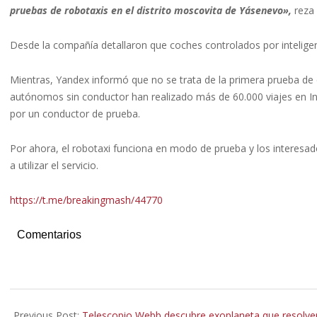
pruebas de robotaxis en el distrito moscovita de Yásenevo»,
reza 
Desde la compañía detallaron que coches controlados por inteligenci
Mientras, Yandex informó que no se trata de la primera prueba de 
autónomos sin conductor han realizado más de 60.000 viajes en In
por un conductor de prueba.
Por ahora, el robotaxi funciona en modo de prueba y los interesad
a utilizar el servicio.
https://t.me/breakingmash/44770
Comentarios
2023-
06-
Previous Post:
Telescopio Webb descubre exoplaneta que resolver