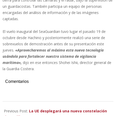
tierra para controlar las cámaras y el radar, bajo la supervisión de
un guardacostas. También participa un equipo de personas
encargadas del análisis de información y de las imágenes
captadas.
El vuelo inaugural del SeaGuardian tuvo lugar el pasado 19 de
octubre desde Hachino y posteriormente realizó una serie de
sobrevuelos de demostración antes de su presentación este
jueves.
«Aprovecharemos al máximo esta nueva tecnología
usándola para fortalecer nuestro sistema de vigilancia
marítima»,
dijo en ese entonces Shohei Ishii, director general de
la Guardia Costera.
Comentarios
2022-
11-
Previous Post:
La UE desplegará una nueva constelación