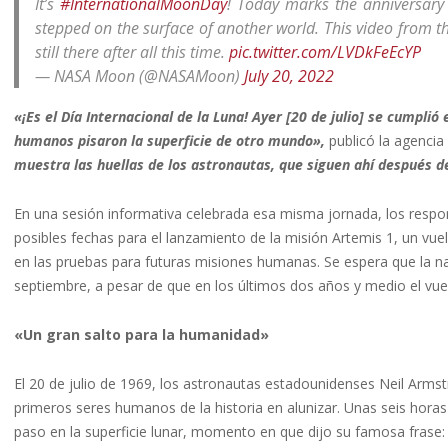
It’s
#InternationalMoonDay
! Today marks the anniversary
stepped on the surface of another world. This video from t
still there after all this time.
pic.twitter.com/LVDkFeEcYP
— NASA Moon (@NASAMoon)
July 20, 2022
«¡Es el Día Internacional de la Luna! Ayer [20 de julio] se cumplió 
humanos pisaron la superficie de otro mundo»,
publicó la agencia 
muestra las huellas de los astronautas, que siguen ahí después d
En una sesión informativa celebrada esa misma jornada, los respo
posibles fechas para el lanzamiento de la misión Artemis 1, un vuel
en las pruebas para futuras misiones humanas. Se espera que la na
septiembre, a pesar de que en los últimos dos años y medio el vuel
«Un gran salto para la humanidad»
El 20 de julio de 1969, los astronautas estadounidenses Neil Armstr
primeros seres humanos de la historia en alunizar. Unas seis hora
paso en la superficie lunar, momento en que dijo su famosa frase: