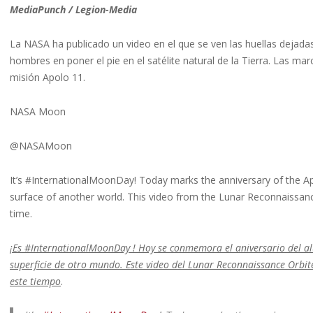
MediaPunch / Legion-Media
La NASA ha publicado un video en el que se ven las huellas dejadas
hombres en poner el pie en el satélite natural de la Tierra. Las mar
misión Apolo 11.
NASA Moon
@NASAMoon
It’s #InternationalMoonDay! Today marks the anniversary of the Ap
surface of another world. This video from the Lunar Reconnaissance O
time.
¡Es #InternationalMoonDay ! Hoy se conmemora el aniversario del al
superficie de otro mundo. Este video del Lunar Reconnaissance Orbite
este tiempo
.