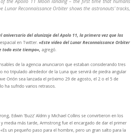
 of the Apollo 11 Moon landing – the first time that humans
he Lunar Reconnaissance Orbiter shows the astronauts' tracks,
el aniversario del alunizaje del Apolo 11, la primera vez que los
espacial en Twitter.
«Este video del Lunar Reconnaissance Orbiter
e todo este tiempo»,
agregó.
nsables de la agencia anunciaron que estaban considerando tres
o no tripulado alrededor de la Luna que servirá de piedra angular
ve Orión sea lanzada el próximo 29 de agosto, el 2 o el 5 de
o ha sufrido varios retrasos.
ong, Edwin ‘Buzz’ Aldrin y Michael Collins se convirtieron en los
s y media más tarde, Armstrong fue el encargado de dar el primer
 «Es un pequeño paso para el hombre, pero un gran salto para la