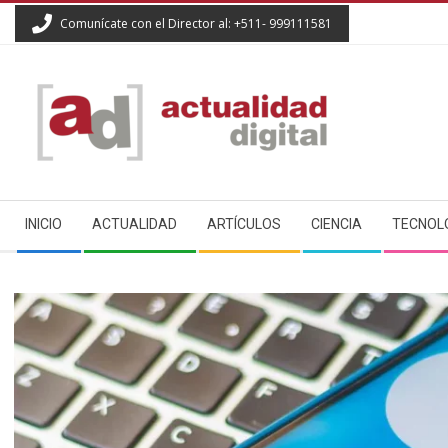
Skip
Comunícate con el Director al: +511- 999111581
to
content
ACTUALIDAD
Secondary
DIGITAL
INICIO
ACTUALIDAD
ARTÍCULOS
CIENCIA
TECNOL
Navigation
Menu