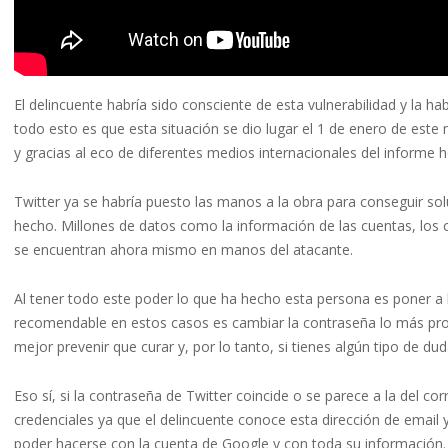
El delincuente habría sido consciente de esta vulnerabilidad y la 
todo esto es que esta situación se dio lugar el 1 de enero de est
y gracias al eco de diferentes medios internacionales del informe
Twitter ya se habría puesto las manos a la obra para conseguir sol
hecho. Millones de datos como la información de las cuentas, los 
se encuentran ahora mismo en manos del atacante.
Al tener todo este poder lo que ha hecho esta persona es poner a 
recomendable en estos casos es cambiar la contraseña lo más pron
mejor prevenir que curar y, por lo tanto, si tienes algún tipo de du
Eso sí, si la contraseña de Twitter coincide o se parece a la del c
credenciales ya que el delincuente conoce esta dirección de email y,
poder hacerse con la cuenta de Google y con toda su información.